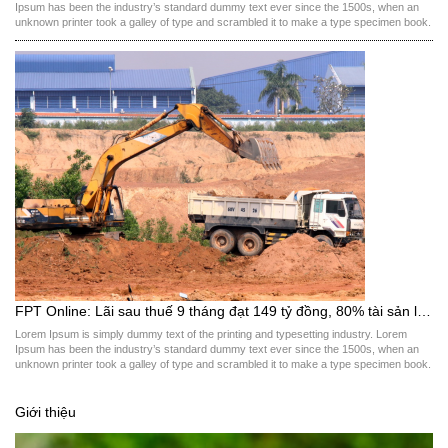
Ipsum has been the industry’s standard dummy text ever since the 1500s, when an
unknown printer took a galley of type and scrambled it to make a type specimen book.
It has survived not only five centuries, but also the leap into electronic […]
FPT Online: Lãi sau thuế 9 tháng đạt 149 tỷ đồng, 80% tài sản là tiền mặt và tiền gửi
Lorem Ipsum is simply dummy text of the printing and typesetting industry. Lorem
Ipsum has been the industry’s standard dummy text ever since the 1500s, when an
unknown printer took a galley of type and scrambled it to make a type specimen book.
It has survived not only five centuries, but also the leap into electronic […]
Giới thiệu