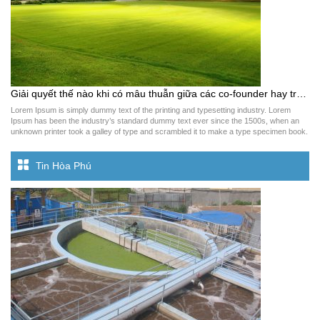
Giải quyết thế nào khi có mâu thuẫn giữa các co-founder hay tranh chấp bằng sáng chế: Startup nào cần chú ý để tránh rắc rối pháp lý sau này
Lorem Ipsum is simply dummy text of the printing and typesetting industry. Lorem
Ipsum has been the industry’s standard dummy text ever since the 1500s, when an
unknown printer took a galley of type and scrambled it to make a type specimen book.
It has survived not only five centuries, but also the leap into electronic […]
Tin Hòa Phú