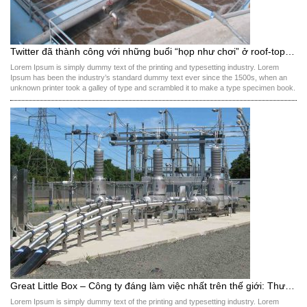
Twitter đã thành công với những buổi “họp như chơi” ở roof-top thế nào?
Lorem Ipsum is simply dummy text of the printing and typesetting industry. Lorem
Ipsum has been the industry’s standard dummy text ever since the 1500s, when an
unknown printer took a galley of type and scrambled it to make a type specimen book.
It has survived not only five centuries, but also the leap into electronic […]
Great Little Box – Công ty đáng làm việc nhất trên thế giới: Thưởng tiền cho ý kiến hay, chia lợi nhuận mỗi tháng, đi du lịch tẹt ga
Lorem Ipsum is simply dummy text of the printing and typesetting industry. Lorem