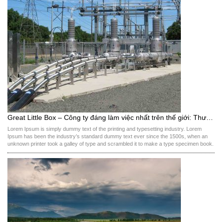
Great Little Box – Công ty đáng làm việc nhất trên thế giới: Thưởng tiền cho ý kiến hay, chia lợi nhuận mỗi tháng, đi du lịch tẹt ga
Lorem Ipsum is simply dummy text of the printing and typesetting industry. Lorem
Ipsum has been the industry’s standard dummy text ever since the 1500s, when an
unknown printer took a galley of type and scrambled it to make a type specimen book.
It has survived not only five centuries, but also the leap into electronic […]