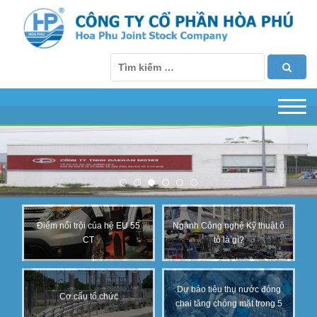
Điểm nổi trội của hệ EU 55
Ngành Công nghệ Kỹ thuật ô
CT
tô là gì?
Dự báo tiêu thụ nước đóng
Cơ cấu tổ chức
chai tăng chóng mặt trong 5