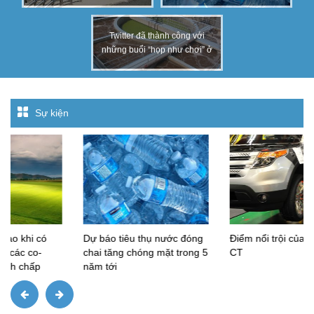
năm tới
Twitter đã thành công với
những buổi “họp như chơi” ở
roof-top thế nào?
Sự kiện
Dự báo tiêu thụ nước đóng
Điểm nổi trội của hệ EU 55
chai tăng chóng mặt trong 5
CT
năm tới