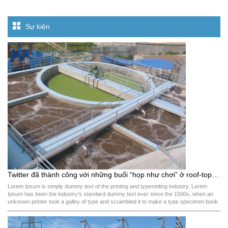
Sự kiện
Twitter đã thành công với những buổi “họp như chơi” ở roof-top thế nào?
Lorem Ipsum is simply dummy text of the printing and typesetting industry. Lorem
Ipsum has been the industry’s standard dummy text ever since the 1500s, when an
unknown printer took a galley of type and scrambled it to make a type specimen book.
It has survived not only five centuries, but also the leap into electronic […]